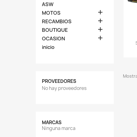
ASW

MOTOS

RECAMBIOS

BOUTIQUE

OCASION
inicio
Mostra
PROVEEDORES
No hay proveedores
MARCAS
Ninguna marca