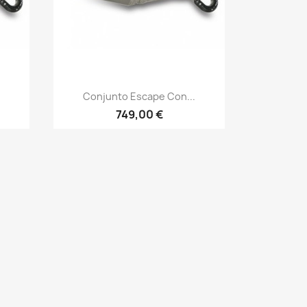
Vista rápida

.
Conjunto Escape Con...
749,00 €