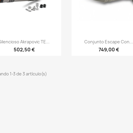
Vista rápida
Vista rápida


Silencioso Akrapovic TE...
Conjunto Escape Con..
502,50 €
749,00 €
ndo 1-3 de 3 artículo(s)