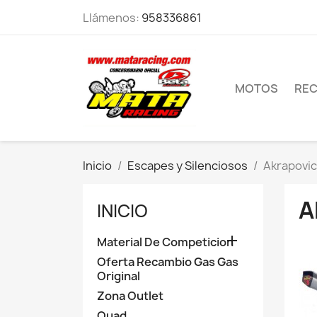
Llámenos:
958336861
MOTOS
RE
Inicio
Escapes y Silenciosos
Akrapovic
A
INICIO

Material De Competicion
Oferta Recambio Gas Gas
Original
Zona Outlet
Quad