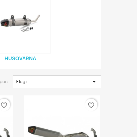
HUSQVARNA

por:
Elegir
favorite_border
favorite_border