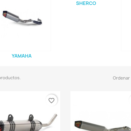
SHERCO
YAMAHA
productos.
Ordenar 
favorite_border