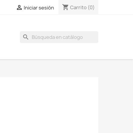
shopping_cart

Carrito
(0)
Iniciar sesión
search