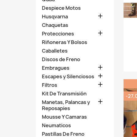
Despiece Motos

Husqvarna
Chaquetas

Protecciones
Riñoneras Y Bolsos
Caballetes
Discos de Freno

Embragues

Escapes y Silenciosos

Filtros
Kit De Transmisión
-27,

Manetas, Palancas y
Reposapies
Mousse Y Camaras
Neumaticos
Pastillas De Freno