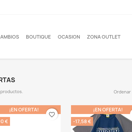
CAMBIOS
BOUTIQUE
OCASION
ZONA OUTLET
RTAS
 productos.
Ordenar 
¡EN OFERTA!
¡EN OFERTA!
favorite_border
00 €
-17,58 €