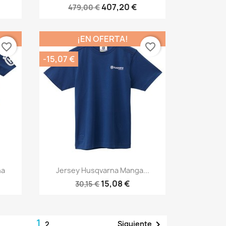
407,20 €
479,00 €
¡EN OFERTA!
favorite_border
favorite_border
-15,07 €
Vista rápida

na
Jersey Husqvarna Manga...
15,08 €
30,15 €
1

Siguiente
2