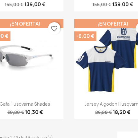
139,00 €
139,00 €
155,00 €
155,00 €
¡EN OFERTA!
¡EN OFERTA!
favorite_border
90 €
-8,00 €
Vista rápida
Vista rápida


Gafa Husqvarna Shades
Jersey Algodon Husqvar
10,30 €
18,20 €
30,20 €
26,20 €
ndo 1-12 de 16 artículo(s)