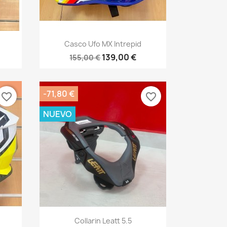
Vista rápida

Casco Ufo MX Intrepid
139,00 €
155,00 €
-71,80 €
favorite_border
favorite_border
NUEVO
Vista rápida

Collarin Leatt 5.5