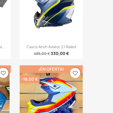
Vista rápida

...
Casco Airoh Aviator 2.1 Railed
330,00 €
485,00 €
¡EN OFERTA!
favorite_border
favorite_border
-16,00 €