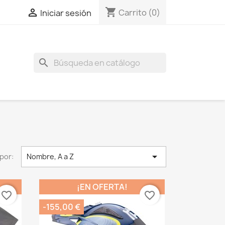
shopping_cart

Carrito
(0)
Iniciar sesión
search

por:
Nombre, A a Z
¡EN OFERTA!
favorite_border
favorite_border
-155,00 €