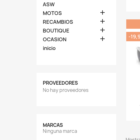
ASW

MOTOS

RECAMBIOS

BOUTIQUE
-19,

OCASION
inicio
PROVEEDORES
No hay proveedores
MARCAS
Ninguna marca
Mostra