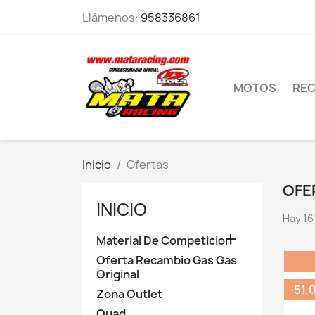
Llámenos:
958336861
MOTOS
RE
Inicio
Ofertas
OFE
INICIO
Hay 16

Material De Competicion
Oferta Recambio Gas Gas
Original
-51,
Zona Outlet
Quad