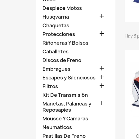
Despiece Motos

Husqvarna
Chaquetas

Protecciones
Hay 3 
Riñoneras Y Bolsos
Caballetes
Discos de Freno

Embragues

Escapes y Silenciosos

Filtros
Kit De Transmisión

Manetas, Palancas y
Reposapies
Mousse Y Camaras
Neumaticos
Pastillas De Freno
C