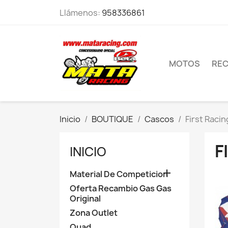
Llámenos:
958336861
MOTOS
RE
Inicio
BOUTIQUE
Cascos
First Racin
F
INICIO

Material De Competicion
Oferta Recambio Gas Gas
Original
Zona Outlet
Quad