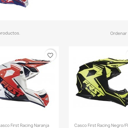
productos.
Ordenar 
favorite_border
Vista rápida
Vista rápida


asco First Racing Naranja
Casco First Racing Negro/F