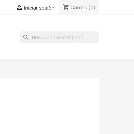
shopping_cart

Carrito
(0)
Iniciar sesión
search