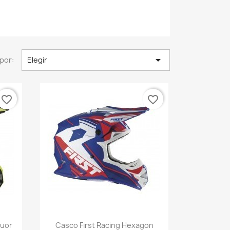

por:
Elegir
favorite_border
favorite_border
Vista rápida

luor
Casco First Racing Hexagon