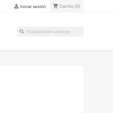
shopping_cart

Carrito
(0)
Iniciar sesión
search