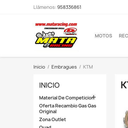
Llámenos:
958336861
MOTOS
RE
Inicio
Embragues
KTM
K
INICIO

Material De Competicion
Oferta Recambio Gas Gas
Original
Zona Outlet
Quad