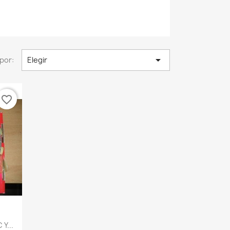

por:
Elegir
favorite_border
Y...