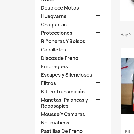
Despiece Motos

Husqvarna
Chaquetas

Protecciones
Hay 2 
Riñoneras Y Bolsos
Caballetes
Discos de Freno

Embragues

Escapes y Silenciosos

Filtros
Kit De Transmisión

Manetas, Palancas y
Reposapies
Mousse Y Camaras
Neumaticos
Pastillas De Freno
Kit