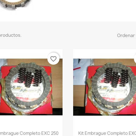
productos.
Ordenar 
favorite_border
Vista rápida
Vista rápida


 Embrague Completo EXC 250
Kit Embrague Completo EXC 